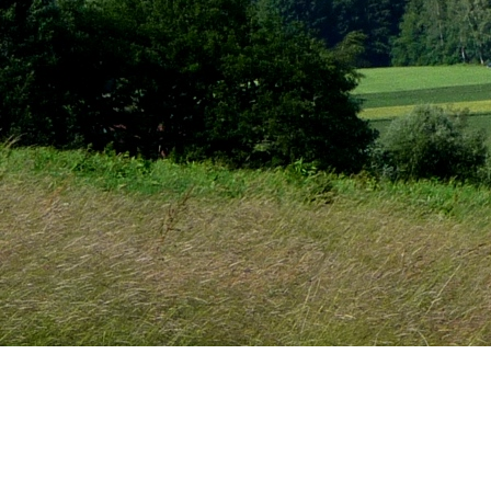
f
f
Familie Margit, Walter,
Franziska und Christiane Aubele
Molkereiweg 3 | 86420 Diedorf - Anhausen