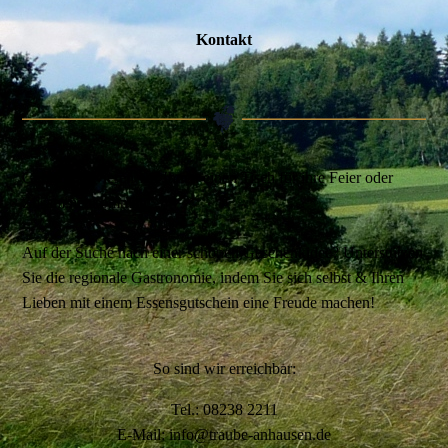
Kontakt
Gerne reservieren wir Ihnen einen Tisch für ihre Feier oder
Zusammenkommen!
Auf der Suche nach einer schönen Geschenkidee? Unterstützen
Sie die regionale Gastronomie, indem Sie sich selbst & Ihren
Lieben mit einem Essensgutschein eine Freude machen!
So sind wir erreichbar:
Tel.: 08238 2211
E-Mail: info@traube-anhausen.de