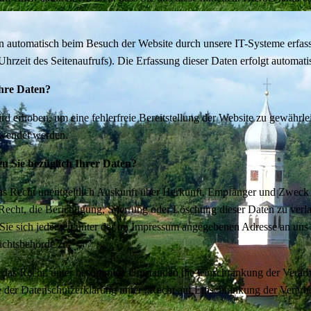
automatisch beim Besuch der Website durch unsere IT-Systeme erfasst.
hrzeit des Seitenaufrufs). Die Erfassung dieser Daten erfolgt automati
hre Daten?
ird erhoben, um eine fehlerfreie Bereitstellung der Website zu gewährl
rwendet werden.
n Sie bezüglich Ihrer Daten?
das Recht unentgeltlich Auskunft über Herkunft, Empfänger und Zweck 
Recht, die Berichtigung, Sperrung oder Löschung dieser Daten zu ver
ie sich jederzeit unter der im Impressum angegebenen Adresse an uns
ichtsbehörde zu.
das Recht, unter bestimmten Umständen die Einschränkung der Verarbe
 der Datenschutzerklärung unter „Recht auf Einschränkung der Verarb