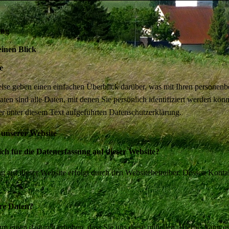
ung
einen Blick
e
se geben einen einfachen Überblick darüber, was mit Ihren personenb
en sind alle Daten, mit denen Sie persönlich identifiziert werden k
r unter diesem Text aufgeführten Datenschutzerklärung.
 unserer Website
ich für die Datenerfassung auf dieser Website?
g auf dieser Website erfolgt durch den Websitebetreiber. Dessen Kon
hre Daten?
m einen dadurch erhoben, dass Sie uns diese mitteilen. Hierbei kann es