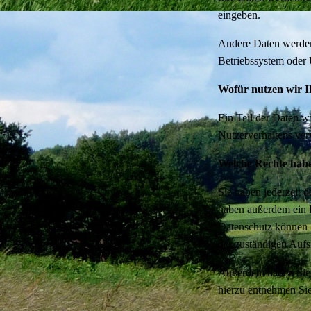
eingeben.
Andere Daten werden 
Betriebssystem oder U
Wofür nutzen wir I
Ein Teil der Daten w
Nutzerverhaltens ve
Welche Rechte habe
Sie haben jederzeit 
haben außerdem ein 
Datenschutz können S
der zuständigen Aufs
Außerdem haben Sie 
hierzu entnehmen Sie