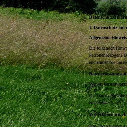
Datenschutzerklär
1. Datenschutz auf 
Allgemeine Hinweis
Die folgenden Hinwei
Personenbezogene Dat
entnehmen Sie unsere
Datenerfassung auf
Wer ist verantwortl
Die Datenverarbeitun
entnehmen.
Wie erfassen wir I
Ihre Daten werden zu