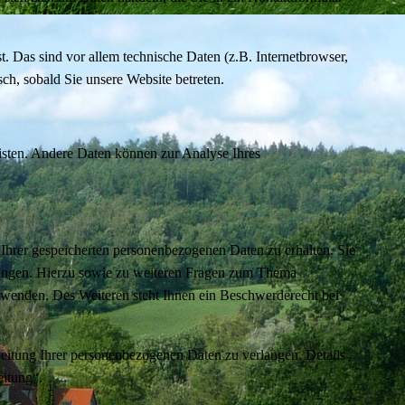
 Das sind vor allem technische Daten (z.B. Internetbrowser,
sch, sobald Sie unsere Website betreten.
eisten. Andere Daten können zur Analyse Ihres
Ihrer gespeicherten personenbezogenen Daten zu erhalten. Sie
langen. Hierzu sowie zu weiteren Fragen zum Thema
 wenden. Des Weiteren steht Ihnen ein Beschwerderecht bei
itung Ihrer personenbezogenen Daten zu verlangen. Details
eitung“.