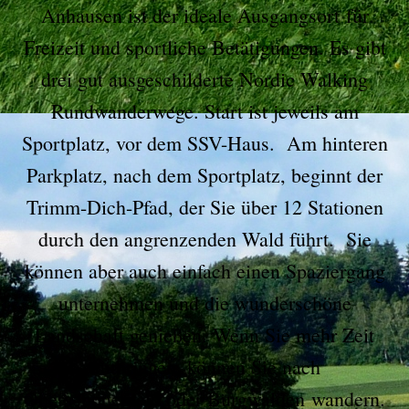
Anhausen ist der ideale Ausgangsort für
Freizeit und sportliche Betätigungen. Es gibt
drei gut ausgeschilderte Nordic Walking
Rundwanderwege. Start ist jeweils am
Sportplatz, vor dem SSV-Haus. Am hinteren
Parkplatz, nach dem Sportplatz, beginnt der
Trimm-Dich-Pfad, der Sie über 12 Stationen
durch den angrenzenden Wald führt. Sie
können aber auch einfach einen Spaziergang
unternehmen und die wunderschöne
Landschaft genießen. Wenn Sie mehr Zeit
mitbringen, können Sie nach
Oberschönenfeld oder Burgwalden wandern.