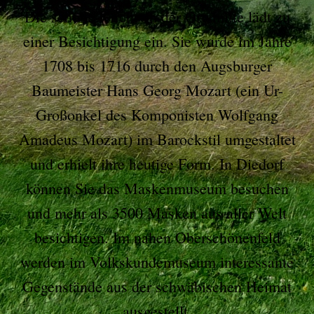
Die schöne Kirche in der Ortsmitte lädt zu
einer Besichtigung ein. Sie wurde im Jahre
1708 bis 1716 durch den Augsburger
Baumeister Hans Georg Mozart (ein Ur-
Großonkel des Komponisten Wolfgang
Amadeus Mozart) im Barockstil umgestaltet
und erhielt ihre heutige Form. In Diedorf
können Sie das Maskenmuseum besuchen
und mehr als 3500 Masken aus aller Welt
besichtigen. Im nahen Oberschönenfeld
werden im Volkskundemuseum interessante
Gegenstände aus der schwäbischen Heimat
ausgestellt.