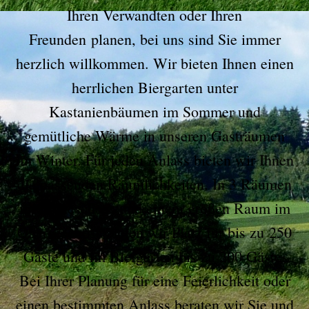
Ihren Verwandten oder Ihren
Freunden planen, bei uns sind Sie immer
herzlich willkommen. Wir bieten Ihnen einen
herrlichen Biergarten unter
Kastanienbäumen im Sommer und
gemütliche Wärme in unseren Gasträumen
im Winter. Für jeden Anlass bieten wir Ihnen
die passenden Räumlichkeiten. In 3 Räumen
im Erdgeschoss und einem großen Raum im
Obergeschoss bieten wir Platz für bis zu 250
Gäste und im Biergarten bis zu 200 Gäste.
Bei Ihrer Planung für eine Feierlichkeit oder
einen bestimmten Anlass beraten wir Sie und