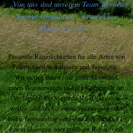
„Von uns und unserem Team werden
Sie mit schwäbisch - bayerischer
Küche verwöhnt.“
P
assende Räumlichkeiten für alle Arten von
Feierlichkeiten Anlässen und Tagungen -
Wir stellen Ihnen eine große Leinwand,
einen Beamerwagen und ein Rednerpult zur
Verfügung. Ob Sie einfach nur gut essen
wollen oder ob Sie einen Spaziergang oder
einen Tagesausflug oder eine Feierlichkeit in
einem kleineren oder größeren Rahmen mit