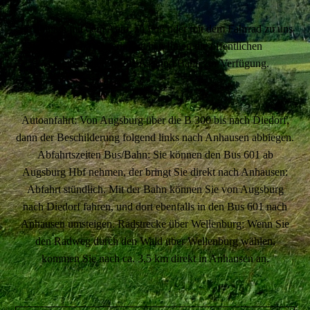
Sie können mit dem Auto, zu Fuß oder mit dem Fahrrad zu uns
kommen. Weiterhin stehen Ihnen die öffentlichen
Verkehrsmittel, wie Busse und Bahn zur Verfügung.
Autoanfahrt: Von Augsburg über die B 300 bis nach Diedorf,
dann der Beschilderung folgend links nach Anhausen abbiegen.
Abfahrtszeiten Bus/Bahn: Sie können den Bus 601 ab
Augsburg Hbf nehmen, der bringt Sie direkt nach Anhausen:
Abfahrt stündlich. Mit der Bahn können Sie von Augsburg
nach Diedorf fahren, und dort ebenfalls in den Bus 601 nach
Anhausen umsteigen. Radstrecke über Wellenburg: Wenn Sie
den Radweg durch den Wald über Wellenburg wählen,
kommen Sie nach ca. 3,5 km direkt in Anhausen an.